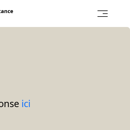
tance
ponse
ici