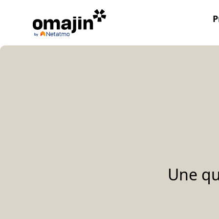
Aller
au
P
contenu
Une qu