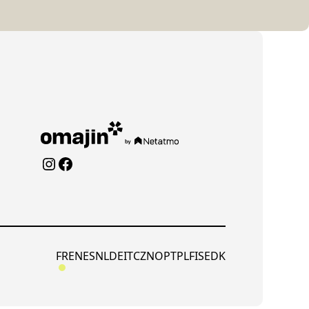
Instagram
Facebook
FR
EN
ES
NL
DE
IT
CZ
NO
PT
PL
FI
SE
DK