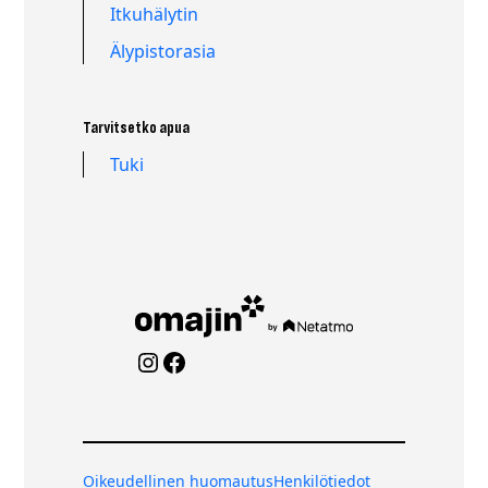
Itkuhälytin
Älypistorasia
Tarvitsetko apua
Tuki
Instagram
Facebook
Oikeudellinen huomautus
Henkilötiedot