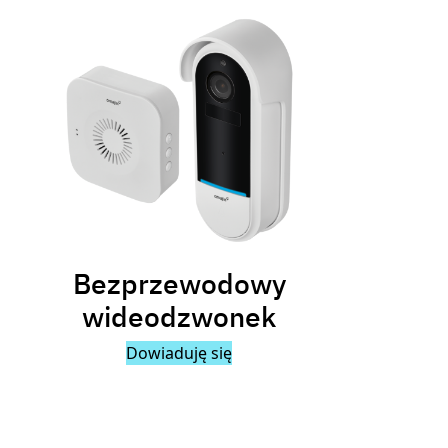
Bezprzewodowy
wideodzwonek
Dowiaduję się