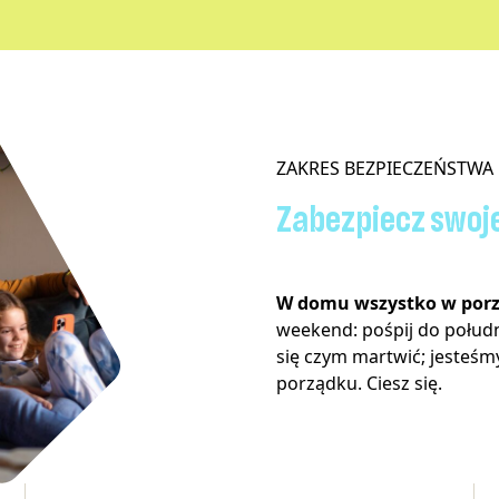
ZAKRES BEZPIECZEŃSTWA
Zabezpiecz swoj
W domu wszystko w por
weekend: pośpij do połudn
się czym martwić; jesteśmy
porządku. Ciesz się.