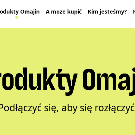
odukty Omajin
A może kupić
Kim jesteśmy?
rodukty Omaj
Podłączyć się, aby się rozłączyć