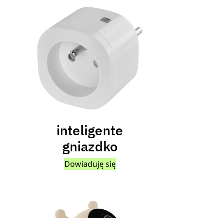
inteligente
gniazdko
Dowiaduję się