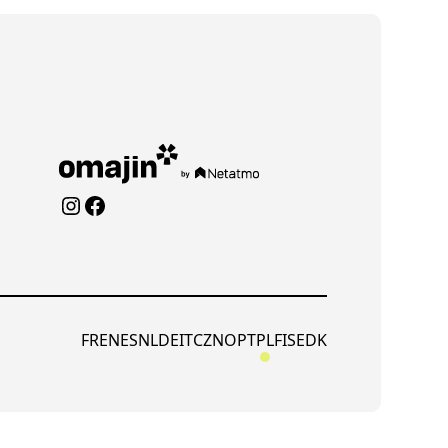
Instagram
Facebook
FR
EN
ES
NL
DE
IT
CZ
NO
PT
PL
FI
SE
DK