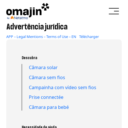
Saltar
para
o
conteúdo
Advertência jurídica
APP – Legal Mentions – Terms of Use – EN
Télécharger
Descubra
Câmara solar
Câmara sem fios
Campainha com vídeo sem fios
Prise connectée
Câmara para bebé
Necessidade de ajuda