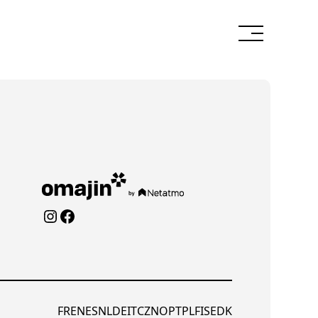
Instagram
Facebook
FR
EN
ES
NL
DE
IT
CZ
NO
PT
PL
FI
SE
DK