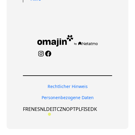
Instagram
Facebook
Rechtlicher Hinweis
Personenbezogene Daten
FR
EN
ES
NL
DE
IT
CZ
NO
PT
PL
FI
SE
DK