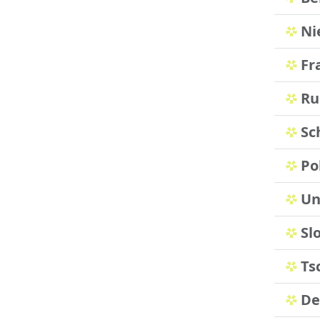
Ni
Fr
Ru
Sc
Po
Un
Sl
Ts
De