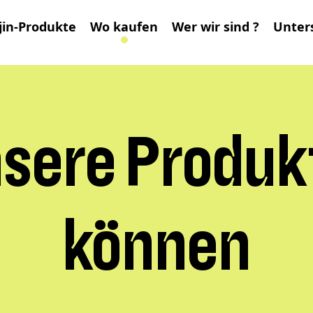
in-Produkte
Wo kaufen
Wer wir sind ?
Unter
nsere Produk
können