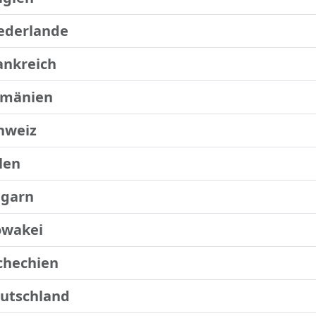
ederlande
ankreich
mänien
hweiz
len
garn
owakei
chechien
utschland