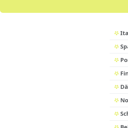
Ita
Sp
Po
Fi
Dä
No
Sc
Be