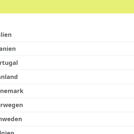
lien
anien
rtugal
nnland
nemark
rwegen
hweden
lgien