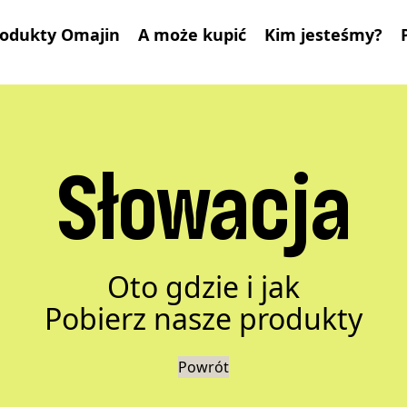
odukty Omajin
A może kupić
Kim jesteśmy?
Słowacja
Oto gdzie i jak
Pobierz nasze produkty
Powrót