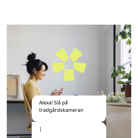
Alexa! Slå på
trädgårdskameran
OK, jag slår p