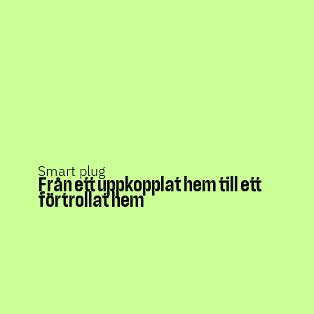
Smart plug
Från ett uppkopplat hem till ett
förtrollat hem