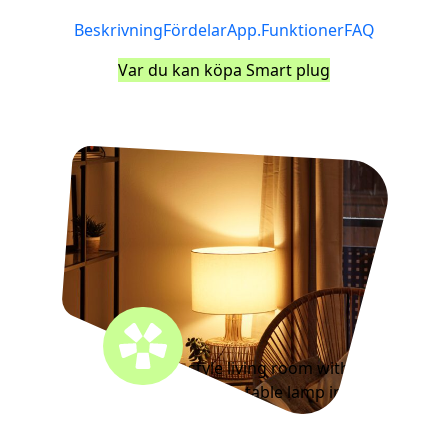
Beskrivning
Fördelar
App.
Funktioner
FAQ
Var du kan köpa Smart plug
Cozy scandinavian style living room with a rack,
a comfortable seat and a table lamp in winter.