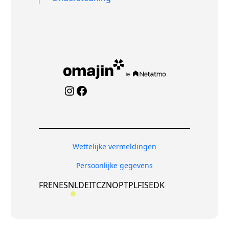
Instagram
Facebook
Wettelijke vermeldingen
Persoonlijke gegevens
FR
EN
ES
NL
DE
IT
CZ
NO
PT
PL
FI
SE
DK