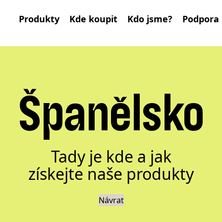
Produkty
Kde koupit
Kdo jsme?
Podpora
Španělsko
Tady je kde a jak
získejte naše produkty
Návrat